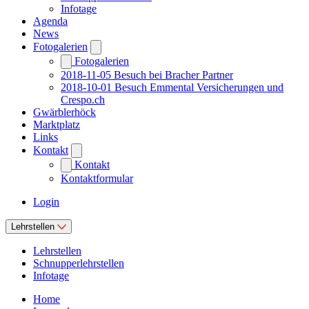
Infotage
Agenda
News
Fotogalerien
Fotogalerien
2018-11-05 Besuch bei Bracher Partner
2018-10-01 Besuch Emmental Versicherungen und
Crespo.ch
Gwärblerhöck
Marktplatz
Links
Kontakt
Kontakt
Kontaktformular
Login
Lehrstellen
Lehrstellen
Schnupperlehrstellen
Infotage
Home