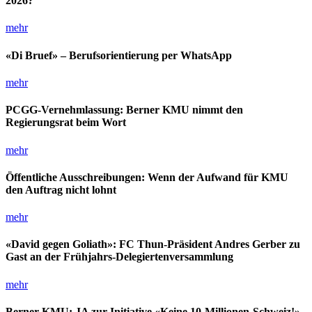
2026?
mehr
«Di Bruef» – Berufsorientierung per WhatsApp
mehr
PCGG-Vernehmlassung: Berner KMU nimmt den
Regierungsrat beim Wort
mehr
Öffentliche Ausschreibungen: Wenn der Aufwand für KMU
den Auftrag nicht lohnt
mehr
«David gegen Goliath»: FC Thun-Präsident Andres Gerber zu
Gast an der Frühjahrs-Delegiertenversammlung
mehr
Berner KMU: JA zur Initiative «Keine 10-Millionen-Schweiz!»,